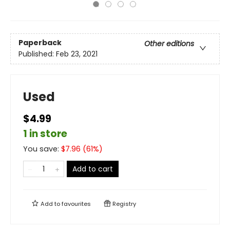
Paperback
Other editions
Published:
Feb 23, 2021
Used
$4.99
1 in store
You save:
$
7.96
(
61
%)
Add to cart
Add to
favourites
Registry