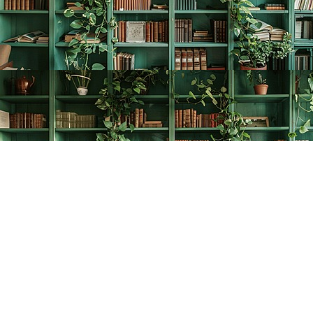
Find us at
The Creative Bookworm
20438 Douglas Crescent
Langley
,
BC
Canada
V3A 4B4
Map & Hours